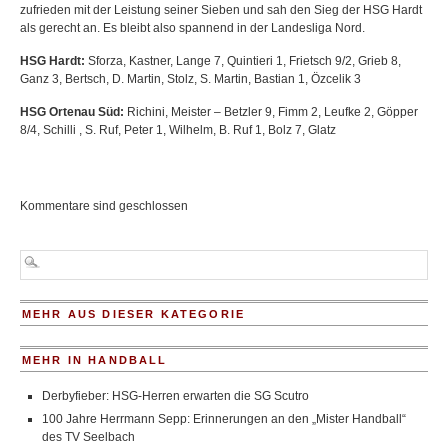
zufrieden mit der Leistung seiner Sieben und sah den Sieg der HSG Hardt
als gerecht an. Es bleibt also spannend in der Landesliga Nord.
HSG Hardt:
Sforza, Kastner, Lange 7, Quintieri 1, Frietsch 9/2, Grieb 8,
Ganz 3, Bertsch, D. Martin, Stolz, S. Martin, Bastian 1, Özcelik 3
HSG Ortenau Süd:
Richini, Meister – Betzler 9, Fimm 2, Leufke 2, Göpper
8/4, Schilli , S. Ruf, Peter 1, Wilhelm, B. Ruf 1, Bolz 7, Glatz
Kommentare sind geschlossen
MEHR AUS DIESER KATEGORIE
MEHR IN HANDBALL
Derbyfieber: HSG-Herren erwarten die SG Scutro
100 Jahre Herrmann Sepp: Erinnerungen an den „Mister Handball“
des TV Seelbach