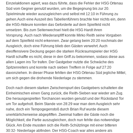
Einzelaktionen agiert, was dazu führte, dass die Fehler der HSG Ortenau
Süd vom Gegner genutzt wurden, um die Begegnung bis zur 20.
Spielminute wieder auszugleichen und selbst mit 12:10 in Führung zu
gehen.Auch eine Auszeit des Tabellenführers brachte hier nichts ein, denn
die HSG-Akteure konnten das Geforderte auf dem Spielfeld nicht
umsetzen. Bis zum Seitenwechsel hielt die HSG Hardt ihren
Vorsprung. Auch nach Wiederanpfiff konnte Mirko Reith seine Vorgaben
auf dem Spielfeld nicht erkennen. Zwar gelang beim 20:20 nochmals der
Ausgleich, doch eine Führung blieb den Gästen verwehrt. Auch
dieoffensivere Deckung gegen die starken Rückraumspieler der HSG
Hardt schaffte es nicht, diese in den Griff zu bekommen, sodass diese aus
allen Lagen ins Tor trafen. Der Gastgeber nutzte die Schwäche des
Spitzenreiters und konnte nach sieben Treffern in Folge auf 27:20
davonziehen. In dieser Phase fehlten der HSG Ortenau Süd jegliche Mittel,
um sich gegen die drohende Niederlage zu stemmen.
Doch nach diesem starken Zwischenspurt des Gastgebers schalteten die
Einheimischen einen Gang zurück, die Reith-Sieben war wieder am Zug.
Die herausgespielten Torchancen wurden genutzt und der Rückstand Tor
um Tor aufgeholt. Beim Stande von 28:29 war man dem Ausgleich sehr
nahe, doch ein Tempogegenstoß durch Brian Ruf wurde diesem
unerklärlicherweise abgepfiffen. Zweimal hatten die Gäste noch die
Möglichkeit, die Partie auszugleichen, doch nun fehlte das notwendige
Glück. Am Ende mussten sich die Reith-Schützlinge mit einer bitteren
30:32- Niederlage abfinden. Der HSG-Coach war alles andere als