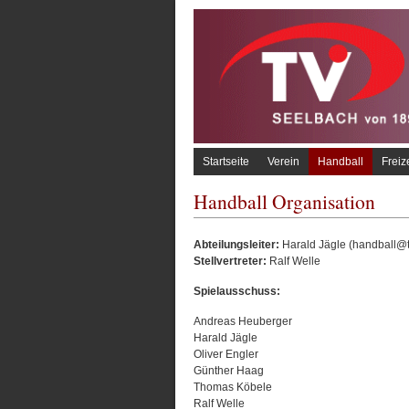
Startseite
Verein
Handball
Freiz
Handball Organisation
Abteilungsleiter:
Harald Jägle (handball@t
Stellvertreter:
Ralf Welle
Spielausschuss:
Andreas Heuberger
Harald Jägle
Oliver Engler
Günther Haag
Thomas Köbele
Ralf Welle