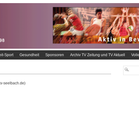
eit-Sport
Gesundheit
Sponsoren
Archiv TV Zeitung und TV Aktuell
Voll
v-seelbach.de)