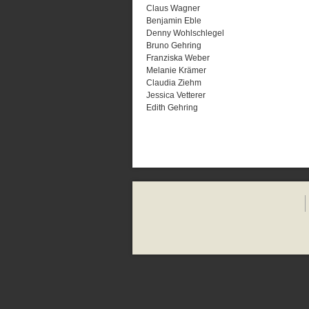
Claus Wagner
Benjamin Eble
Denny Wohlschlegel
Bruno Gehring
Franziska Weber
Melanie Krämer
Claudia Ziehm
Jessica Vetterer
Edith Gehring