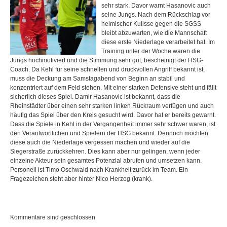
sehr stark. Davor warnt Hasanovic auch
seine Jungs. Nach dem Rückschlag vor
heimischer Kulisse gegen die SGSS
bleibt abzuwarten, wie die Mannschaft
diese erste Niederlage verarbeitet hat. Im
Training unter der Woche waren die
Jungs hochmotiviert und die Stimmung sehr gut, bescheinigt der HSG-
Coach. Da Kehl für seine schnellen und druckvollen Angriff bekannt ist,
muss die Deckung am Samstagabend von Beginn an stabil und
konzentriert auf dem Feld stehen. Mit einer starken Defensive steht und fällt
sicherlich dieses Spiel. Damir Hasanovic ist bekannt, dass die
Rheinstädter über einen sehr starken linken Rückraum verfügen und auch
häufig das Spiel über den Kreis gesucht wird. Davor hat er bereits gewarnt.
Dass die Spiele in Kehl in der Vergangenheit immer sehr schwer waren, ist
den Verantwortlichen und Spielern der HSG bekannt. Dennoch möchten
diese auch die Niederlage vergessen machen und wieder auf die
Siegerstraße zurückkehren. Dies kann aber nur gelingen, wenn jeder
einzelne Akteur sein gesamtes Potenzial abrufen und umsetzen kann.
Personell ist Timo Oschwald nach Krankheit zurück im Team. Ein
Fragezeichen steht aber hinter Nico Herzog (krank).
Kommentare sind geschlossen