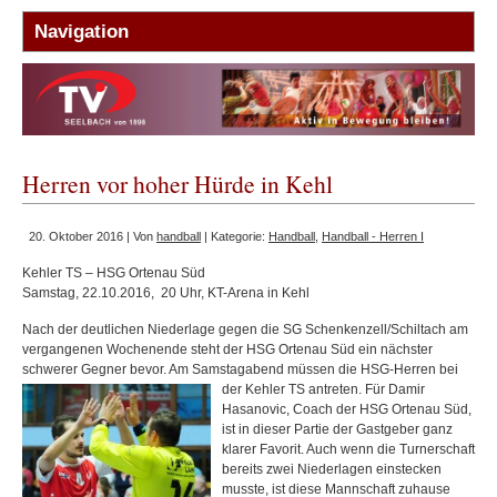
Herren vor hoher Hürde in Kehl
20. Oktober 2016 | Von
handball
| Kategorie:
Handball
,
Handball - Herren I
Kehler TS – HSG Ortenau Süd
Samstag, 22.10.2016, 20 Uhr, KT-Arena in Kehl
Nach der deutlichen Niederlage gegen die SG Schenkenzell/Schiltach am
vergangenen Wochenende steht der HSG Ortenau Süd ein nächster
schwerer Gegner bevor. Am Samstagabend müssen die HSG-Herre
n bei
der Kehler TS antreten. Für Damir
Hasanovic, Coach der HSG Ortenau Süd,
ist in dieser Partie der Gastgeber ganz
klarer Favorit. Auch wenn die Turnerschaft
bereits zwei Niederlagen einstecken
musste, ist diese Mannschaft zuhause