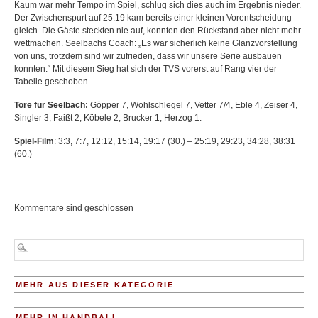
Kaum war mehr Tempo im Spiel, schlug sich dies auch im Ergebnis nieder.
Der Zwischenspurt auf 25:19 kam bereits einer kleinen Vorentscheidung
gleich. Die Gäste steckten nie auf, konnten den Rückstand aber nicht mehr
wettmachen. Seelbachs Coach: „Es war sicherlich keine Glanzvorstellung
von uns, trotzdem sind wir zufrieden, dass wir unsere Serie ausbauen
konnten.“ Mit diesem Sieg hat sich der TVS vorerst auf Rang vier der
Tabelle geschoben.
Tore für Seelbach:
Göpper 7, Wohlschlegel 7, Vetter 7/4, Eble 4, Zeiser 4,
Singler 3, Faißt 2, Köbele 2, Brucker 1, Herzog 1.
Spiel-Film
: 3:3, 7:7, 12:12, 15:14, 19:17 (30.) – 25:19, 29:23, 34:28, 38:31
(60.)
Kommentare sind geschlossen
MEHR AUS DIESER KATEGORIE
MEHR IN HANDBALL