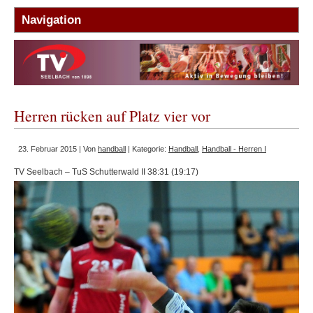
Herren rücken auf Platz vier vor
23. Februar 2015 | Von
handball
| Kategorie:
Handball
,
Handball - Herren I
TV Seelbach – TuS Schutterwald II 38:31 (19:17)