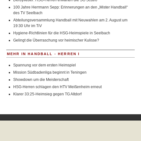
Derbyfieber: HSG-Herren erwarten die SG Scutro
100 Jahre Herrmann Sepp: Erinnerungen an den „Mister Handball“
des TV Seelbach
Abteilungsversammlung Handball mit Neuwahlen am 2. August um
19:30 Uhr im TiV
Hygiene-Richtlinien für die HSG-Heimspiele in Seelbach
Gelingt die Überraschung vor heimischer Kulisse?
MEHR IN HANDBALL - HERREN I
Spannung vor dem ersten Heimspiel
Mission Südbadenliga beginnt in Teningen
Showdown um die Meisterschaft
HSG-Herren schlagen den HTV Meißenheim erneut
Klarer 33:25-Heimsieg gegen TG Altdorf