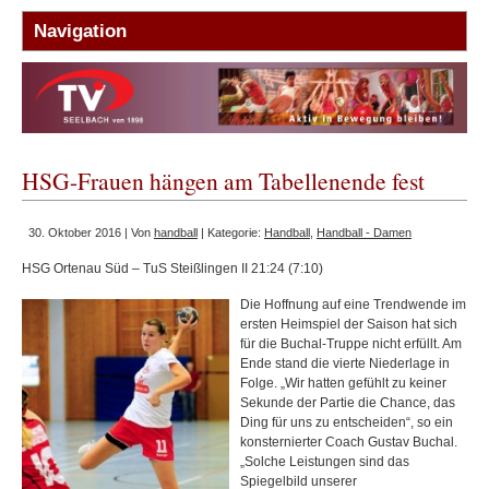
HSG-Frauen hängen am Tabellenende fest
30. Oktober 2016 | Von
handball
| Kategorie:
Handball
,
Handball - Damen
HSG Ortenau Süd – TuS Steißlingen II 21:24 (7:10)
Die Hoffnung auf eine Trendwende im
ersten Heimspiel der Saison hat sich
für die Buchal-Truppe nicht erfüllt. Am
Ende stand die vierte Niederlage in
Folge. „Wir hatten gefühlt zu keiner
Sekunde der Partie die Chance, das
Ding für uns zu entscheiden“, so ein
konsternierter Coach Gustav Buchal.
„Solche Leistungen sind das
Spiegelbild unserer