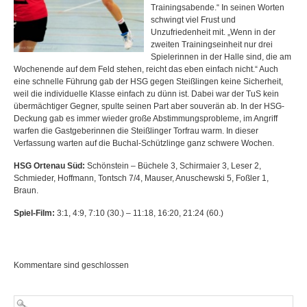
Trainingsabende.“ In seinen Worten
schwingt viel Frust und
Unzufriedenheit mit. „Wenn in der
zweiten Trainingseinheit nur drei
Spielerinnen in der Halle sind, die am
Wochenende auf dem Feld stehen, reicht das eben einfach nicht.“ Auch
eine schnelle Führung gab der HSG gegen Steißlingen keine Sicherheit,
weil die individuelle Klasse einfach zu dünn ist. Dabei war der TuS kein
übermächtiger Gegner, spulte seinen Part aber souverän ab. In der HSG-
Deckung gab es immer wieder große Abstimmungsprobleme, im Angriff
warfen die Gastgeberinnen die Steißlinger Torfrau warm. In dieser
Verfassung warten auf die Buchal-Schützlinge ganz schwere Wochen.
HSG Ortenau Süd:
Schönstein – Büchele 3, Schirmaier 3, Leser 2,
Schmieder, Hoffmann, Tontsch 7/4, Mauser, Anuschewski 5, Foßler 1,
Braun.
Spiel-Film:
3:1, 4:9, 7:10 (30.) – 11:18, 16:20, 21:24 (60.)
Kommentare sind geschlossen