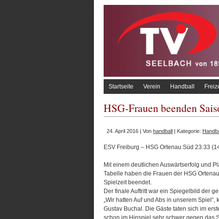
Startseite
Verein
Handball
Freiz
HSG-Frauen beenden Saiso
24. April 2016 | Von
handball
| Kategorie:
Handba
ESV Freiburg – HSG Ortenau Süd 23:33 (14
Mit einem deutlichen Auswärtserfolg und Pl
Tabelle haben die Frauen der HSG Ortenau 
Spielzeit beendet.
Der finale Auftritt war ein Spiegelbild der 
„Wir hatten Auf und Abs in unserem Spiel“, 
Gustav Buchal. Die Gäste taten sich im er
schon im Hinspiel sehr schwer gegen das Sc