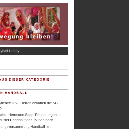
eyball Hobby
AUS DIESER KATEGORIE
IN HANDBALL
fieber: HSG-Herren erwarten die SG
o
Jahre Herrmann Sepp: Erinnerungen an
Mister Handball“ des TV Seelbach
ilungsversammlung Handball mit