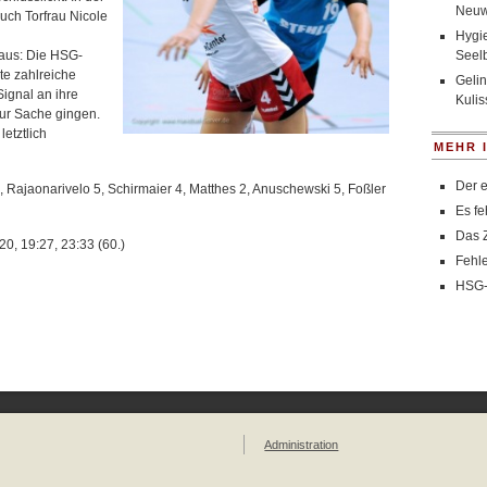
Neuw
uch Torfrau Nicole
Hygie
 aus: Die HSG-
Seel
te zahlreiche
Gelin
ignal an ihre
Kulis
zur Sache gingen.
etztlich
MEHR 
Der e
 Rajaonarivelo 5, Schirmaier 4, Matthes 2, Anuschewski 5, Foßler
Es fe
Das Z
:20, 19:27, 23:33 (60.)
Fehle
HSG-F
Administration