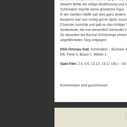
Abwehr fehlte die nötige Abstimmung und a
Schönstein machte keine glückliche Figur.
In der zweiten Hälfte sah dies ganz anders
Keeperin war nun richtig gut im Spiel, mach
Chancen zunichte und gab so das richtige S
Vorderleute, die nun wesentlich beherzter 
So steuerten die Buchal-Schützlinge einem l
ungefährdeten Sieg entgegen.
HSG Ortenau Süd:
Schönstein – Büchele 4,
6/6, Fimm 5, Braun 1, Weber 1.
Spiel-Film:
2:5, 5:6, 13:13, 14:17 (30.) – 16
Kommentare sind geschlossen