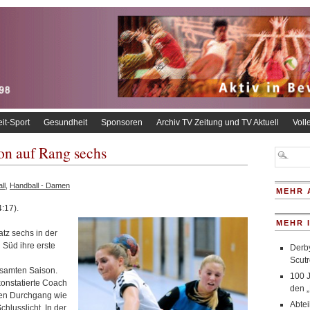
eit-Sport
Gesundheit
Sponsoren
Archiv TV Zeitung und TV Aktuell
Voll
n auf Rang sechs
ll
,
Handball - Damen
MEHR 
:17).
MEHR 
atz sechs in der
Süd ihre erste
Derby
Scutr
gesamten Saison.
100 
konstatierte Coach
den „
sten Durchgang wie
Abte
hlusslicht. In der