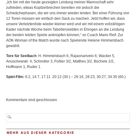
„Ich bin mit der heute gezeigten Leistung meiner Mannschaft sehr
zufrieden, etwas Kopfzerbrechen bereiten mir jedoch die
Schwächephasen, die wir uns immer wieder leisten. Bei einer Führung von
12 Toren müssen wir einfach den Sack zu machen. Jetzt hoffen wir, dass
unsere Verletztenliste wieder kleiner wird und wir mit einem vollzähligen
Kader nächste Woche beim Tabellensiebten in Ehingen an die Leistung
der beiden letzten Spiele anknüpfen können,“ so Coach Mario Reif. Zur
AOK-Woman of the Match wurde nach Spielende Helene Himmelsbach
gewählt.
Tore für Seelbach
: H. Himmelsbach 6, Rajaonarivelo 6, Wacker 5,
Anuschewski 4, Schindler 3, Foßler 3/2, Matthes 3/2, Büchele 2/2,
Hoffmann 1, Ruder 1.
Spiel-Film:
6:2, 14:7, 17:11. 20:12 (30.) – 26:16, 28:23, 30:27, 34:30 (60.)
Kommentare sind geschlossen
MEHR AUS DIESER KATEGORIE