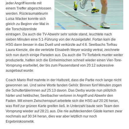
jeder Angriff konnte mit
einem Treffer abgeschlossen
werden. Rückraumakteurin
Luisa Wacker konnte sich
gleich zu Beginn vier Mal in
die Torschützenliste
eintragen. Da auch die TV-Abwehr sehr solide stand, leuchtete nach
sieben Minuten eine 5:1-Führung von der Anzeigetafel. Fortan kam die
HSG dann besser in das Duell und verkürzte auf 4:6. Seelbachs Torfrau
Laura Kienzle, die die verletzte Elisabeth Meyer würdig vertrat, zeichnete
sich nun durch einige Paraden aus. Da auch die TV-Torfabrik munter weiter
produzierte, hatten sich die Einheimischen schnell wieder einen Vier-Tore-
Vorsprung erarbeitet, der bis zum Pausenstand von 20:12 sukzessive
ausgebaut wurde.
Coach Mario Reif mahnte in der Halbzeit, dass die Partie noch lange nicht
gewonnen sei. Und seine Worte fanden Gehör. Binnen fünf Minuten zogen
die Schuttertälerinnen auf 25:13 davon. Das Derby wurde nun plötzlich
härter und hektischer, Seelbacher verloren in Angriff und Abwehr den
Faden. Mit einem Zwischenspurt arbeitete sich die HSG auf 20:26 heran,
was Reif zur grünen Karte greifen ließ. In Unterzahl baute sein Team den
Vorsprung wieder auf 28:21 aus. Die nie aufsteckenden Gäste kamen zwar
nochmals auf 30:34 heran, dies war aber letztlich nur noch
Ergebniskosmetik.