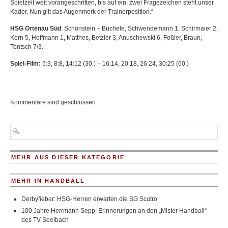
Spielzeit weit vorangeschritten, bis auf ein, zwei Fragezeichen steht unser
Kader. Nun gilt das Augenmerk der Trainerposition.“
HSG Ortenau Süd
: Schönstein – Büchele, Schwendemann 1, Schirmaier 2,
Kern 5, Hoffmann 1, Matthes, Betzler 3, Anuschewski 6, Foßler, Braun,
Tontsch 7/3.
Spiel-Film:
5:3, 8:8, 14:12 (30.) – 16:14, 20:18, 26:24, 30:25 (60.)
Kommentare sind geschlossen
MEHR AUS DIESER KATEGORIE
MEHR IN HANDBALL
Derbyfieber: HSG-Herren erwarten die SG Scutro
100 Jahre Herrmann Sepp: Erinnerungen an den „Mister Handball“
des TV Seelbach