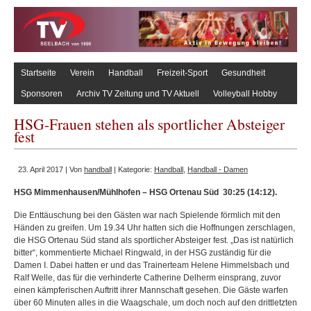
Startseite
Verein
Handball
Freizeit-Sport
Gesundheit
Sponsoren
Archiv TV Zeitung und TV Aktuell
Volleyball Hobby
HSG-Frauen stehen als sportlicher Absteiger
fest
23. April 2017 | Von
handball
| Kategorie:
Handball
,
Handball - Damen
HSG Mimmenhausen/Mühlhofen – HSG Ortenau Süd 30:25 (14:12).
Die Enttäuschung bei den Gästen war nach Spielende förmlich mit den
Händen zu greifen. Um 19.34 Uhr hatten sich die Hoffnungen zerschlagen,
die HSG Ortenau Süd stand als sportlicher Absteiger fest. „Das ist natürlich
bitter“, kommentierte Michael Ringwald, in der HSG zuständig für die
Damen I. Dabei hatten er und das Trainerteam Helene Himmelsbach und
Ralf Welle, das für die verhinderte Catherine Delherm einsprang, zuvor
einen kämpferischen Auftritt ihrer Mannschaft gesehen. Die Gäste warfen
über 60 Minuten alles in die Waagschale, um doch noch auf den drittletzten