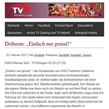
Startseite
Verein
Handball
Freizeit-Sport
Gesundheit
Sponsoren
Archiv TV Zeitung und TV Aktuell
Volleyball Hobby
Delherm: „Einfach nur genial!“
20. Februar 2017 | Von
handball
| Kategorie:
Handball
,
Handball - Damen
HSG Ortenau Süd – TV Ehingen 32:32 (17:15)
„Einfach nur genial“ – der Kommentar von HSG-Trainerin Catherine
Delherm spiegelt die gesamte Dramatik eines hochspannenden
Handballabends wider. Im Vorfeld hatten die Einheimischen mit einer
Überraschung gegen den Tabellenzweiten geliebäugelt. Der Glaube an
die eigene Stärke war dann auch von Beginn an auf dem Platz zu spüren.
Die HSG war sofort drin in der Partie, legte nach elf Minuten sogar eine 8:6-
Führung vor. Die Gäste rieben sich verwundert die Augen und wussten
spätestens zu diesem Zeitpunkt, dass ein richtig hartes Stück Arbeit auf sie
zukommen würde. Lina Hoffmann organisierte die Abwehr in