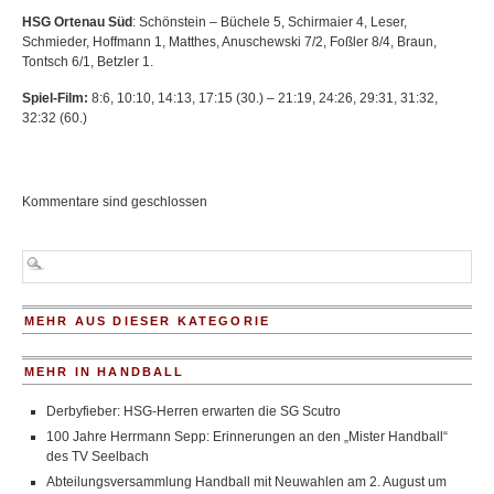
HSG Ortenau Süd
: Schönstein – Büchele 5, Schirmaier 4, Leser,
Schmieder, Hoffmann 1, Matthes, Anuschewski 7/2, Foßler 8/4, Braun,
Tontsch 6/1, Betzler 1.
Spiel-Film:
8:6, 10:10, 14:13, 17:15 (30.) – 21:19, 24:26, 29:31, 31:32,
32:32 (60.)
Kommentare sind geschlossen
MEHR AUS DIESER KATEGORIE
MEHR IN HANDBALL
Derbyfieber: HSG-Herren erwarten die SG Scutro
100 Jahre Herrmann Sepp: Erinnerungen an den „Mister Handball“
des TV Seelbach
Abteilungsversammlung Handball mit Neuwahlen am 2. August um