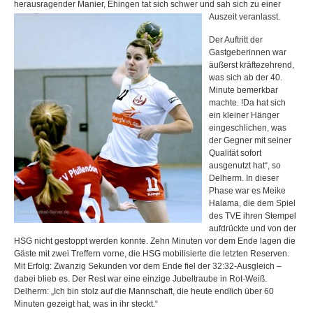
herausragender Manier, Ehingen tat sich schwer und sah sich zu einer
Auszeit veranlasst.
Der Auftritt der
Gastgeberinnen war
äußerst kräftezehrend,
was sich ab der 40.
Minute bemerkbar
machte. !Da hat sich
ein kleiner Hänger
eingeschlichen, was
der Gegner mit seiner
Qualität sofort
ausgenutzt hat“, so
Delherm. In dieser
Phase war es Meike
Halama, die dem Spiel
des TVE ihren Stempel
aufdrückte und von der
HSG nicht gestoppt werden konnte. Zehn Minuten vor dem Ende lagen die
Gäste mit zwei Treffern vorne, die HSG mobilisierte die letzten Reserven.
Mit Erfolg: Zwanzig Sekunden vor dem Ende fiel der 32:32-Ausgleich –
dabei blieb es. Der Rest war eine einzige Jubeltraube in Rot-Weiß.
Delherm: „Ich bin stolz auf die Mannschaft, die heute endlich über 60
Minuten gezeigt hat, was in ihr steckt.“