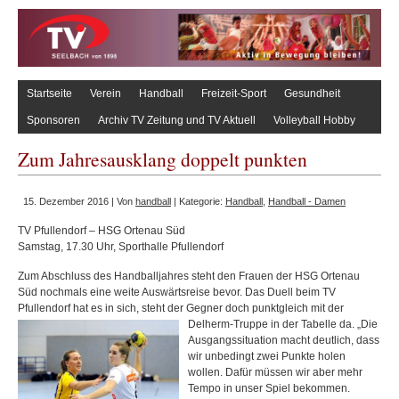
Startseite
Verein
Handball
Freizeit-Sport
Gesundheit
Sponsoren
Archiv TV Zeitung und TV Aktuell
Volleyball Hobby
Zum Jahresausklang doppelt punkten
15. Dezember 2016 | Von
handball
| Kategorie:
Handball
,
Handball - Damen
TV Pfullendorf – HSG Ortenau Süd
Samstag, 17.30 Uhr, Sporthalle Pfullendorf
Zum Abschluss des Handballjahres steht den Frauen der HSG Ortenau
Süd nochmals eine weite Auswärtsreise bevor. Das Duell beim TV
Pfullendorf hat es in sich, steht der Gegner doch punktgleich mit
der
Delherm-Truppe in der Tabelle da. „Die
Ausgangssituation macht deutlich, dass
wir unbedingt zwei Punkte holen
wollen. Dafür müssen wir aber mehr
Tempo in unser Spiel bekommen.