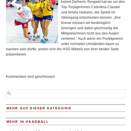
betont Delherm. Respekt hat sie vor den
Top-Torjägerinnen Celestina Claudel
und Arnela Hubanic, die Spiele im
Alleingang entscheiden können. „Ihre
Kreise müssen wir bestmöglich
einengen und dabei gleichzeitig die
Mitspielerinnen nicht aus den Augen
verlieren.“ Auch wenn ein Punktgewinn
unter normalen Umständen kaum zu
machen sein dürfte, wollen sich die HSG-Mädels von ihrer besten Seite
präsentieren.
Kommentare sind geschlossen
MEHR AUS DIESER KATEGORIE
MEHR IN HANDBALL