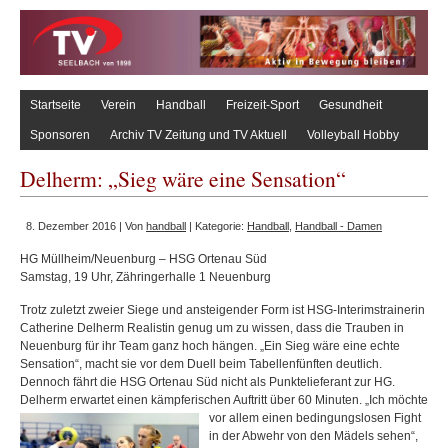
Startseite
Verein
Handball
Freizeit-Sport
Gesundheit
Sponsoren
Archiv TV Zeitung und TV Aktuell
Volleyball Hobby
Delherm: „Sieg wäre eine Sensation“
8. Dezember 2016 | Von
handball
| Kategorie:
Handball
,
Handball - Damen
HG Müllheim/Neuenburg – HSG Ortenau Süd
Samstag, 19 Uhr, Zähringerhalle 1 Neuenburg
Trotz zuletzt zweier Siege und ansteigender Form ist HSG-Interimstrainerin
Catherine Delherm Realistin genug um zu wissen, dass die Trauben in
Neuenburg für ihr Team ganz hoch hängen. „Ein Sieg wäre eine echte
Sensation“, macht sie vor dem Duell beim Tabellenfünften deutlich.
Dennoch fährt die HSG Ortenau Süd nicht als Punktelieferant zur HG.
Delherm erwartet einen kämpferischen Auftritt über 60 Minuten. „Ich möchte
vor allem einen bedingungsl
osen Fight
in der Abwehr von den Mädels sehen“,