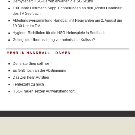
Derbyfieber: HSG-Herren erwarten die SG Scutro
100 Jahre Herrmann Sepp: Erinnerungen an den „Mister Handball“
des TV Seelbach
Abteilungsversammlung Handball mit Neuwahlen am 2. August um
19:30 Uhr im TiV
Hygiene-Richtlinien für die HSG-Heimspiele in Seelbach
Gelingt die Überraschung vor heimischer Kulisse?
MEHR IN HANDBALL - DAMEN
Der erste Sieg soll her
Es fehlt noch an der Abstimmung
Das Ziel heißt Aufstieg
Fehlerzahl zu hoch
HSG-Frauen setzen Aufwärtstrend fort