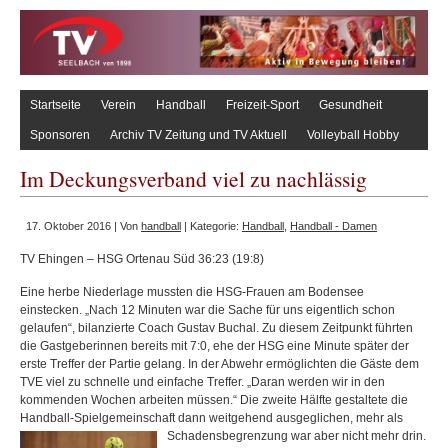
Startseite
Verein
Handball
Freizeit-Sport
Gesundheit
Sponsoren
Archiv TV Zeitung und TV Aktuell
Volleyball Hobby
Im Deckungsverband viel zu nachlässig
17. Oktober 2016 | Von
handball
| Kategorie:
Handball
,
Handball - Damen
TV Ehingen – HSG Ortenau Süd 36:23 (19:8)
Eine herbe Niederlage mussten die HSG-Frauen am Bodensee
einstecken. „Nach 12 Minuten war die Sache für uns eigentlich schon
gelaufen“, bilanzierte Coach Gustav Buchal. Zu diesem Zeitpunkt führten
die Gastgeberinnen bereits mit 7:0, ehe der HSG eine Minute später der
erste Treffer der Partie gelang. In der Abwehr ermöglichten die Gäste dem
TVE viel zu schnelle und einfache Treffer. „Daran werden wir in den
kommenden Wochen arbeiten müssen.“ Die zweite Hälfte gestaltete die
Handball-Spielgemeinschaft dann weitgehend ausgeglichen, mehr als
Schadensbegrenzung war aber nicht mehr drin.