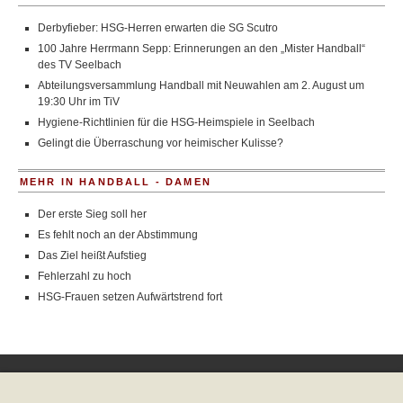
Derbyfieber: HSG-Herren erwarten die SG Scutro
100 Jahre Herrmann Sepp: Erinnerungen an den „Mister Handball“
des TV Seelbach
Abteilungsversammlung Handball mit Neuwahlen am 2. August um
19:30 Uhr im TiV
Hygiene-Richtlinien für die HSG-Heimspiele in Seelbach
Gelingt die Überraschung vor heimischer Kulisse?
MEHR IN HANDBALL - DAMEN
Der erste Sieg soll her
Es fehlt noch an der Abstimmung
Das Ziel heißt Aufstieg
Fehlerzahl zu hoch
HSG-Frauen setzen Aufwärtstrend fort