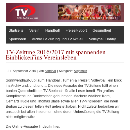
Startseite
Verein
Handball
Freizeit-Sport
Gesundheit
Sponsoren
Archiv TV Zeitung und TV Aktuell
Volleyball Hobby
TV-Zeitung 2016/2017 mit spannenden
Einblicken ins Vereinsleben
21. September 2016 | Von
handball
| Kategorie:
Allgemein
Sonnwendlauf-Jubiläum, Handball, Turnen & Freizeit, Volleyball, ein Blick
ins Archiv und, und, und… Die neue Ausgabe der TV-Zeitung hält einen
bunten Querschnitt des TV Seelbach für alle Leser bereit. Ein großes
Kompliment und Dankeschön gebührt den Machern Adalbert Kern,
Gerhard Hugle und Thomas Blase sowie allen TV-Mitgliedern, die ihren
Beitrag zu diesem tollen Heft geleistet haben. Nicht zuletzt bedanken wir
uns auch bei allen Inserenten, ohne deren Unterstützung die TV-Zeitung
nicht möglich wäre.
Die Online-Ausgabe findet ihr
hier
.