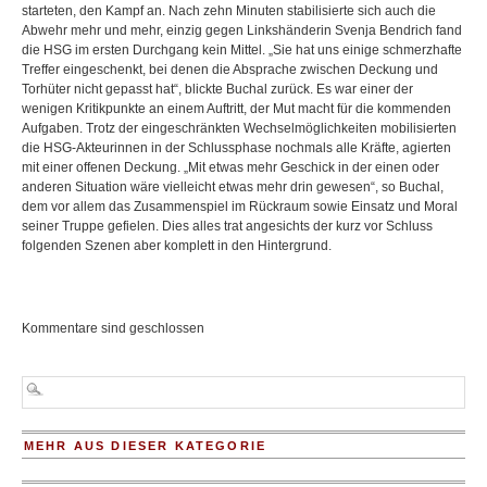
starteten, den Kampf an. Nach zehn Minuten stabilisierte sich auch die
Abwehr mehr und mehr, einzig gegen Linkshänderin Svenja Bendrich fand
die HSG im ersten Durchgang kein Mittel. „Sie hat uns einige schmerzhafte
Treffer eingeschenkt, bei denen die Absprache zwischen Deckung und
Torhüter nicht gepasst hat“, blickte Buchal zurück. Es war einer der
wenigen Kritikpunkte an einem Auftritt, der Mut macht für die kommenden
Aufgaben. Trotz der eingeschränkten Wechselmöglichkeiten mobilisierten
die HSG-Akteurinnen in der Schlussphase nochmals alle Kräfte, agierten
mit einer offenen Deckung. „Mit etwas mehr Geschick in der einen oder
anderen Situation wäre vielleicht etwas mehr drin gewesen“, so Buchal,
dem vor allem das Zusammenspiel im Rückraum sowie Einsatz und Moral
seiner Truppe gefielen. Dies alles trat angesichts der kurz vor Schluss
folgenden Szenen aber komplett in den Hintergrund.
Kommentare sind geschlossen
MEHR AUS DIESER KATEGORIE