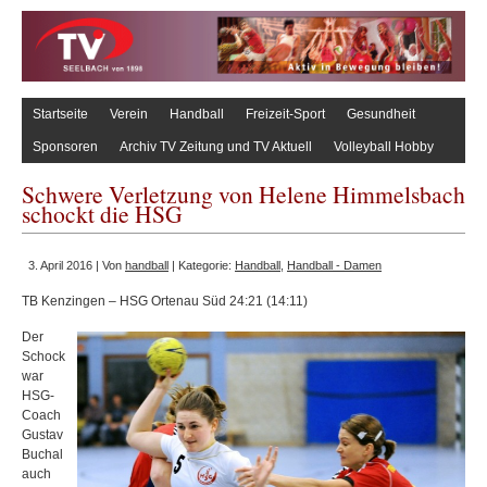
Startseite
Verein
Handball
Freizeit-Sport
Gesundheit
Sponsoren
Archiv TV Zeitung und TV Aktuell
Volleyball Hobby
Schwere Verletzung von Helene Himmelsbach
schockt die HSG
3. April 2016 | Von
handball
| Kategorie:
Handball
,
Handball - Damen
TB Kenzingen – HSG Ortenau Süd 24:21 (14:11)
Der
Schock
war
HSG-
Coach
Gustav
Buchal
auch