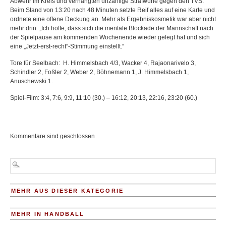
Abwehr im Kreis und verhängten unzählige Strafwürfe gegen den TVS.
Beim Stand von 13:20 nach 48 Minuten setzte Reif alles auf eine Karte und
ordnete eine offene Deckung an. Mehr als Ergebniskosmetik war aber nicht
mehr drin. „Ich hoffe, dass sich die mentale Blockade der Mannschaft nach
der Spielpause am kommenden Wochenende wieder gelegt hat und sich
eine „Jetzt-erst-recht“-Stimmung einstellt.“
Tore für Seelbach: H. Himmelsbach 4/3, Wacker 4, Rajaonarivelo 3,
Schindler 2, Foßler 2, Weber 2, Böhnemann 1, J. Himmelsbach 1,
Anuschewski 1.
Spiel-Film: 3:4, 7:6, 9:9, 11:10 (30.) – 16:12, 20:13, 22:16, 23:20 (60.)
Kommentare sind geschlossen
MEHR AUS DIESER KATEGORIE
MEHR IN HANDBALL