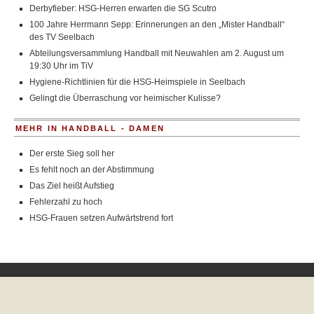
Derbyfieber: HSG-Herren erwarten die SG Scutro
100 Jahre Herrmann Sepp: Erinnerungen an den „Mister Handball“
des TV Seelbach
Abteilungsversammlung Handball mit Neuwahlen am 2. August um
19:30 Uhr im TiV
Hygiene-Richtlinien für die HSG-Heimspiele in Seelbach
Gelingt die Überraschung vor heimischer Kulisse?
MEHR IN HANDBALL - DAMEN
Der erste Sieg soll her
Es fehlt noch an der Abstimmung
Das Ziel heißt Aufstieg
Fehlerzahl zu hoch
HSG-Frauen setzen Aufwärtstrend fort