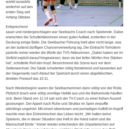
wartet auswärts
weiterhin auf den
ersten Sieg seit
Anfang Oktober.
Entsprechend
sauer und niedergeschlagen war Seelbachs Coach nach Spielende. Dabei
erwischten die Schuttertälerinnen einen guten Auftakt, eroberten in der
Deckung einige Bälle. Die Seelbacher Führung hielt aber nicht lange, was
an der äußerst dürftigen Chancenverwertung lag. Die Eintracht-Torhüterin
parierte immer wieder die Würfe der TVS-Akteurinnen. „Dabei haben wir im
Vorfeld explizit darauf hingewiesen, dass sie bei tiefen Würfen ihre Stärken
hat“, schüttelte Reif den Kopf. Bezeichnend die Szene kurz vor dem
Seitenwechsel: Die Gäste scheiterten völlig freistehend und kassierten auf
der Gegenseite nach Ablauf der Spielzeit durch einen abgefälschten,
direkten Freiwurf das 10:11.
Nach Wiederbeginn waren die Seelbacherinnen dann völlig von der Rolle.
Plötzlich brach eine völlig unnötige Hektik aus und die Ballverluste häuften
sich. Beim Stand von 11:14 sah sich der TV-Coach zu einer frühen Auszeit
gezwungen. Der Appell nach Ruhe und Struktur im Spiel verpuffte
allerdings ungehört. Mit einem ideenlosen und pomadigen Auftritt im Angriff
machte man den Einheimischen das Leben leicht. „Wir hatten keine
Spielerin, die in dieser Situation das Heft in die Hand nahm und die
Mannschaft führte.“ Immer wieder entschieden die Unparteiischen auf