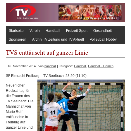
Startseite
Verein
Handball
Freizeit-Sport
Gesundheit
Sponsoren
Archiv TV Zeitung und TV Aktuell
Volleyball Hobby
TVS enttäuscht auf ganzer Linie
16. November 2014 | Von
handball
| Kategorie:
Handball
,
Handball - Damen
SF Eintracht Freiburg – TV Seelbach 23:20 (11:10).
Neuerlicher
Rückschlag für
die Frauen des
TV Seelbach: Die
Mannschaft von
Mario Reif
enttäuschte in
Freiburg auf
ganzer Linie und