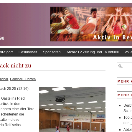
eit-Sport
Gesundheit
Sponsoren
Archiv TV Zeitung und TV Aktuell
Voll
ck nicht zu
ndball
,
Handball - Damen
MEHR 
ch 25:25 (12:16).
MEHR 
 Gäste ins Ried
urück. In den
Derby
erinnen eine Vier-Tore-
Scutr
 scheiterten die
100 
atte – diese
den „
io Reif selbst
Abte