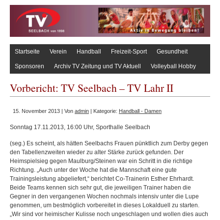
Startseite
Verein
Handball
Freizeit-Sport
Gesundheit
Sponsoren
Archiv TV Zeitung und TV Aktuell
Volleyball Hobby
Vorbericht: TV Seelbach – TV Lahr II
15. November 2013 | Von
admin
| Kategorie:
Handball - Damen
Sonntag 17.11.2013, 16:00 Uhr, Sporthalle Seelbach
(seg.) Es scheint, als hätten Seelbachs Frauen pünktlich zum Derby gegen
den Tabellenzweiten wieder zu alter Stärke zurück gefunden. Der
Heimspielsieg gegen Maulburg/Steinen war ein Schritt in die richtige
Richtung. „Auch unter der Woche hat die Mannschaft eine gute
Trainingsleistung abgeliefert,“ berichtet Co-Trainerin Esther Ehrhardt.
Beide Teams kennen sich sehr gut, die jeweiligen Trainer haben die
Gegner in den vergangenen Wochen nochmals intensiv unter die Lupe
genommen, um bestmöglich vorbereitet in dieses Lokalduell zu starten.
„Wir sind vor heimischer Kulisse noch ungeschlagen und wollen dies auch