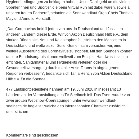
Hygienebedingungen zu beklagen haben. Unser Dank geht an die vielen
Sportlerinnen und Sportler, die beim Virtual Run mit dabei waren, sowie all
unseren treuen Partnern“, betonten die Sonnwendlauf-Orga-Chefs Thomas
May und Annette Morstadt.
„Das Coronavirus betrifft jeden von uns. In Deutschland und fast allen
anderen Ländern dieser Erde. Wir von Aktion Deutschland Hilft e.V., dem
starken Bündnis im Not- und Katastrophenfall, stehen den Menschen in
Deutschland und weltweit zur Seite. Gemeinsam versuchen wir, eine
weitere Ausbreitung des Coronavirus zu stoppen. Mit den Spenden können
unsere Bündnisorganisationen weltweit zum Beispiel Handwaschstellen
errichten, Sanitärmaterial und Hygienekits verteilen oder die
Gesundheitsversorgung durch mobile Ärzte-Teams in abgelegenen
Regionen verbessern“, bedankte sich Tanja Rerich von Aktion Deutschland
Hilft e.V. für die Spende.
477 Laufsportbegeisterte nahmen am 19. Juni 2020 in insgesamt 13
Ländern an der Veranstaltung des TV Seelbach teil. Das Event wurde von
zwei großen Webshow-Übertragungen unter www.sonnwendlauf-
seelbach.de begleitet, welche den internationalen Charakter zusätzlich
unterstrichen.
Kommentare sind geschlossen