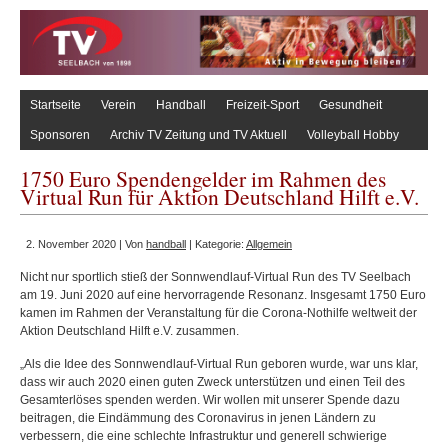
Startseite
Verein
Handball
Freizeit-Sport
Gesundheit
Sponsoren
Archiv TV Zeitung und TV Aktuell
Volleyball Hobby
1750 Euro Spendengelder im Rahmen des
Virtual Run für Aktion Deutschland Hilft e.V.
2. November 2020 | Von
handball
| Kategorie:
Allgemein
Nicht nur sportlich stieß der Sonnwendlauf-Virtual Run des TV Seelbach
am 19. Juni 2020 auf eine hervorragende Resonanz. Insgesamt 1750 Euro
kamen im Rahmen der Veranstaltung für die Corona-Nothilfe weltweit der
Aktion Deutschland Hilft e.V. zusammen.
„Als die Idee des Sonnwendlauf-Virtual Run geboren wurde, war uns klar,
dass wir auch 2020 einen guten Zweck unterstützen und einen Teil des
Gesamterlöses spenden werden. Wir wollen mit unserer Spende dazu
beitragen, die Eindämmung des Coronavirus in jenen Ländern zu
verbessern, die eine schlechte Infrastruktur und generell schwierige