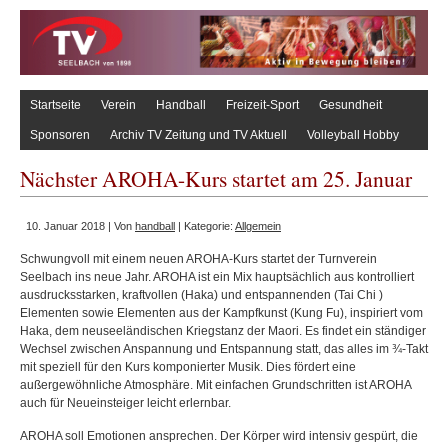
Startseite
Verein
Handball
Freizeit-Sport
Gesundheit
Sponsoren
Archiv TV Zeitung und TV Aktuell
Volleyball Hobby
Nächster AROHA-Kurs startet am 25. Januar
10. Januar 2018 | Von
handball
| Kategorie:
Allgemein
Schwungvoll mit einem neuen AROHA-Kurs startet der Turnverein
Seelbach ins neue Jahr. AROHA ist ein Mix hauptsächlich aus kontrolliert
ausdrucksstarken, kraftvollen (Haka) und entspannenden (Tai Chi )
Elementen sowie Elementen aus der Kampfkunst (Kung Fu), inspiriert vom
Haka, dem neuseeländischen Kriegstanz der Maori. Es findet ein ständiger
Wechsel zwischen Anspannung und Entspannung statt, das alles im ¾-Takt
mit speziell für den Kurs komponierter Musik. Dies fördert eine
außergewöhnliche Atmosphäre. Mit einfachen Grundschritten ist AROHA
auch für Neueinsteiger leicht erlernbar.
AROHA soll Emotionen ansprechen. Der Körper wird intensiv gespürt, die