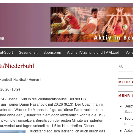
eit-Sport
Gesundheit
Sponsoren
Archiv TV Zeitung und TV Aktuell
Voll
tt/Niederbühl
Handball
,
Handball - Herren I
MEHR 
26:20 (13:9)
MEHR 
 HSG Ortenau Süd in die Weihnachtspause. Bei der HR
t um Trainer Damir Hasanovic mit 20:26 (9:13). Der Coach nahm
Derby
 unter der Woche die Mannschaft gut auf diese Partie vorbereiten
Scutr
rde ohne den „Kleber“ trainiert, doch letztendlich konnte die HSG
100 
t komplett umsetzen. Bereits von der ersten Minute an haderten
den „
rzverbot und lagen schnell mit 1:5
im Hintertreffen. Dieser
Abte
Rückstand zog sich letztendlich auch durch das