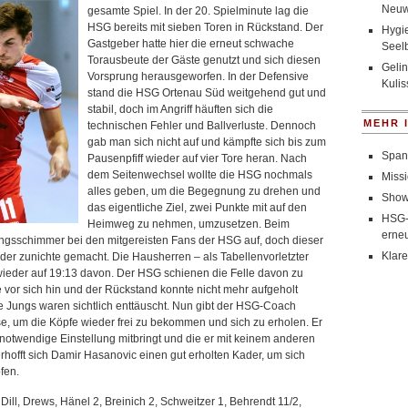
Neuw
gesamte Spiel. In der 20. Spielminute lag die
HSG bereits mit sieben Toren in Rückstand. Der
Hygie
Gastgeber hatte hier die erneut schwache
Seel
Torausbeute der Gäste genutzt und sich diesen
Gelin
Vorsprung herausgeworfen. In der Defensive
Kulis
stand die HSG Ortenau Süd weitgehend gut und
stabil, doch im Angriff häuften sich die
MEHR 
technischen Fehler und Ballverluste. Dennoch
gab man sich nicht auf und kämpfte sich bis zum
Span
Pausenpfiff wieder auf vier Tore heran. Nach
dem Seitenwechsel wollte die HSG nochmals
Missi
alles geben, um die Begegnung zu drehen und
Show
das eigentliche Ziel, zwei Punkte mit auf den
HSG-
Heimweg zu nehmen, umzusetzen. Beim
erneu
ungsschimmer bei den mitgereisten Fans der HSG auf, doch dieser
Klare
der zunichte gemacht. Die Hausherren – als Tabellenvorletzter
ieder auf 19:13 davon. Der HSG schienen die Felle davon zu
 vor sich hin und der Rückstand konnte nicht mehr aufgeholt
 Jungs waren sichtlich enttäuscht. Nun gibt der HSG-Coach
, um die Köpfe wieder frei zu bekommen und sich zu erholen. Er
 notwendige Einstellung mitbringt und die er mit keinem anderen
hofft sich Damir Hasanovic einen gut erholten Kader, um sich
fen.
, Dill, Drews, Hänel 2, Breinich 2, Schweitzer 1, Behrendt 11/2,