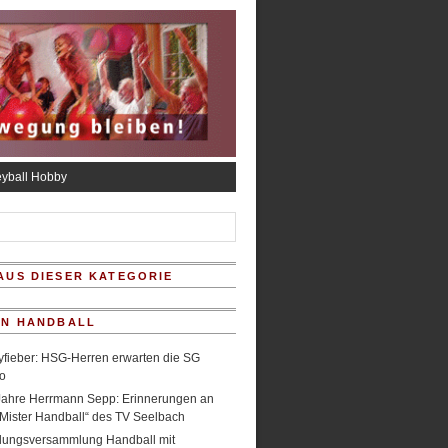
eyball Hobby
AUS DIESER KATEGORIE
IN HANDBALL
fieber: HSG-Herren erwarten die SG
o
Jahre Herrmann Sepp: Erinnerungen an
Mister Handball“ des TV Seelbach
ilungsversammlung Handball mit