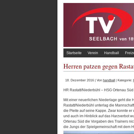
Startseite
Verein
Handball
Freiz
Herren patzen gegen Rasta
18. Dezember 2016 | Von
handball
| Kategorie:
HR Rastatt/Niederbühl – HSG Ortenau Süd 
Mit einer neuerlichen Niederlage geht die
Rastatt/Niederbühl unterlag die Mannschaf
die Pleite auf seine Kappe. Zwar konnte er
und auch im Hinblick auf das Harzverbot wu
Ortenau Süd die Vorgaben des Trainers nich
die Jungs der Spielgemeinschaft mit dem Ha