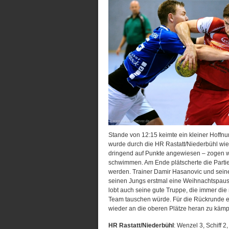
Stande von 12:15 keimte ein kleiner Hoffn
wurde durch die HR Rastatt/Niederbühl wie
dringend auf Punkte angewiesen – zogen w
schwimmen. Am Ende plätscherte die Partie
werden. Trainer Damir Hasanovic und seine
seinen Jungs erstmal eine Weihnachtspause
lobt auch seine gute Truppe, die immer die
Team tauschen würde. Für die Rückrunde er
wieder an die oberen Plätze heran zu kämp
HR Rastatt/Niederbühl
: Wenzel 3, Schiff 2