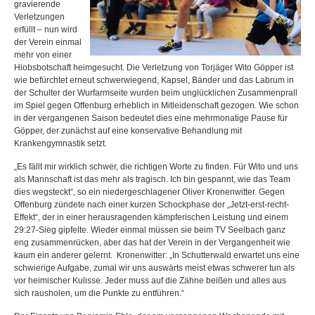
gravierende
Verletzungen
erfüllt – nun wird
der Verein einmal
mehr von einer
Hiobsbotschaft heimgesucht. Die Verletzung von Torjäger Wito Göpper ist
wie befürchtet erneut schwerwiegend, Kapsel, Bänder und das Labrum in
der Schulter der Wurfarmseite wurden beim unglücklichen Zusammenprall
im Spiel gegen Offenburg erheblich in Mitleidenschaft gezogen. Wie schon
in der vergangenen Saison bedeutet dies eine mehrmonatige Pause für
Göpper, der zunächst auf eine konservative Behandlung mit
Krankengymnastik setzt.
„Es fällt mir wirklich schwer, die richtigen Worte zu finden. Für Wito und uns
als Mannschaft ist das mehr als tragisch. Ich bin gespannt, wie das Team
dies wegsteckt“, so ein niedergeschlagener Oliver Kronenwitter. Gegen
Offenburg zündete nach einer kurzen Schockphase der „Jetzt-erst-recht-
Effekt“, der in einer herausragenden kämpferischen Leistung und einem
29:27-Sieg gipfelte. Wieder einmal müssen sie beim TV Seelbach ganz
eng zusammenrücken, aber das hat der Verein in der Vergangenheit wie
kaum ein anderer gelernt. Kronenwitter: „In Schutterwald erwartet uns eine
schwierige Aufgabe, zumal wir uns auswärts meist etwas schwerer tun als
vor heimischer Kulisse. Jeder muss auf die Zähne beißen und alles aus
sich rausholen, um die Punkte zu entführen.“