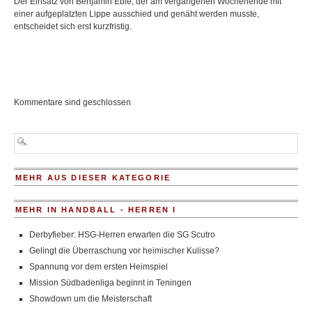
Der Einsatz von Benjamin Eble, der am vergangenen Wochenende mit
einer aufgeplatzten Lippe ausschied und genäht werden musste,
entscheidet sich erst kurzfristig.
Kommentare sind geschlossen
MEHR AUS DIESER KATEGORIE
MEHR IN HANDBALL - HERREN I
Derbyfieber: HSG-Herren erwarten die SG Scutro
Gelingt die Überraschung vor heimischer Kulisse?
Spannung vor dem ersten Heimspiel
Mission Südbadenliga beginnt in Teningen
Showdown um die Meisterschaft