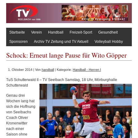
Startseite
Verein
Handball
Freizeit-Sport
Gesundheit
Sponsoren
Archiv TV Zeitung und TV Aktuell
Volleyball Hobby
Schock: Erneut lange Pause für Wito Göpper
1. Oktober 2014 | Von
handball
| Kategorie:
Handball - Herren I
TuS Schutterwald II – TV Seelbach Samstag, 18 Uhr, Mörburghalle
Schutterwald
Genau drei
Wochen lang hat
sich die Hoffnung
von Seelbachs
Coach Oliver
Kronenwitter
nach einer
Saison ohne