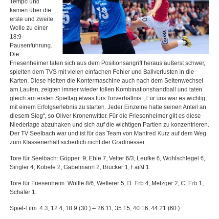
Tempo und
kamen über die
erste und zweite
Welle zu einer
18:9-
Pausenführung.
Die
Friesenheimer taten sich aus dem Positionsangriff heraus äußerst schwer,
spielten dem TVS mit vielen einfachen Fehler und Ballverlusten in die
Karten. Diese hielten die Kontermaschine auch nach dem Seitenwechsel
am Laufen, zeigten immer wieder tollen Kombinationshandball und taten
gleich am ersten Spieltag etwas fürs Torverhältnis. „Für uns war es wichtig,
mit einem Erfolgserlebnis zu starten. Jeder Einzelne hatte seinen Anteil an
diesem Sieg“, so Oliver Kronenwitter. Für die Friesenheimer gilt es diese
Niederlage abzuhaken und sich auf die wichtigen Partien zu konzentrieren.
Der TV Seelbach war und ist für das Team von Manfred Kurz auf dem Weg
zum Klassenerhalt sicherlich nicht der Gradmesser.
Tore für Seelbach: Göpper 9, Eble 7, Vetter 6/3, Leufke 6, Wohlschlegel 6,
Singler 4, Köbele 2, Gabelmann 2, Brucker 1, Faißt 1.
Tore für Friesenheim: Wölfle 8/6, Wetterer 5, D. Erb 4, Metzger 2, C. Erb 1,
Schäfer 1.
Spiel-Film: 4:3, 12:4, 18:9 (30.) – 26:11, 35:15, 40:16, 44:21 (60.)