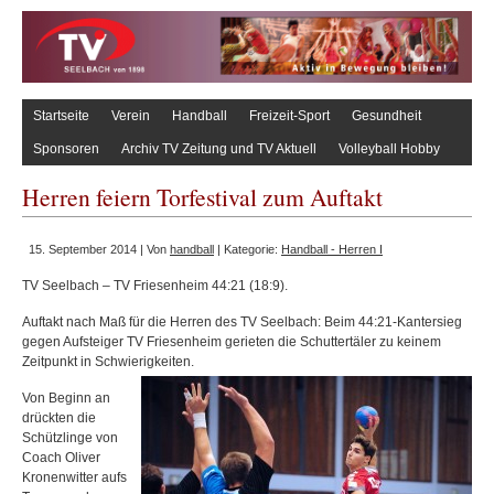
Startseite
Verein
Handball
Freizeit-Sport
Gesundheit
Sponsoren
Archiv TV Zeitung und TV Aktuell
Volleyball Hobby
Herren feiern Torfestival zum Auftakt
15. September 2014 | Von
handball
| Kategorie:
Handball - Herren I
TV Seelbach – TV Friesenheim 44:21 (18:9).
Auftakt nach Maß für die Herren des TV Seelbach: Beim 44:21-Kantersieg
gegen Aufsteiger TV Friesenheim gerieten die Schuttertäler zu keinem
Zeitpunkt in Schwierigkeiten.
Von Beginn an
drückten die
Schützlinge von
Coach Oliver
Kronenwitter aufs