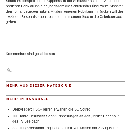
Schon im Hinspiel konnte Oppenau in der Schlussphase den Vorteil der
breiteren Bank ausspielen, nachdem die Schuttertäler über weite Strecken
den Ton angegeben hatten. Mit dem eigenen Publikum im Rücken will der
TVS den Personalsorgen trotzen und mit einem Sieg in die Osterfeiertage
gehen.
Kommentare sind geschlossen
MEHR AUS DIESER KATEGORIE
MEHR IN HANDBALL
Derbyfieber: HSG-Herren erwarten die SG Scutro
100 Jahre Herrmann Sepp: Erinnerungen an den „Mister Handball“
des TV Seelbach
Abteilungsversammlung Handball mit Neuwahlen am 2. August um