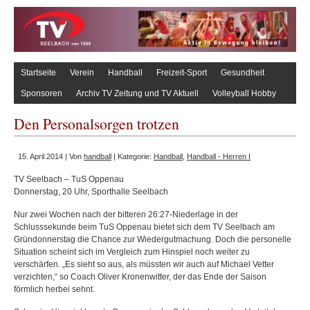
Startseite
Verein
Handball
Freizeit-Sport
Gesundheit
Sponsoren
Archiv TV Zeitung und TV Aktuell
Volleyball Hobby
Den Personalsorgen trotzen
15. April 2014 | Von
handball
| Kategorie:
Handball
,
Handball - Herren I
TV Seelbach – TuS Oppenau
Donnerstag, 20 Uhr, Sporthalle Seelbach
Nur zwei Wochen nach der bitteren 26:27-Niederlage in der
Schlusssekunde beim TuS Oppenau bietet sich dem TV Seelbach am
Gründonnerstag die Chance zur Wiedergutmachung. Doch die personelle
Situation scheint sich im Vergleich zum Hinspiel noch weiter zu
verschärfen. „Es sieht so aus, als müssten wir auch auf Michael Vetter
verzichten,“ so Coach Oliver Kronenwitter, der das Ende der Saison
förmlich herbei sehnt.