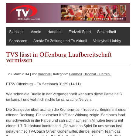
Startseite
Verein
Handball
Freizeit-Sport
Gesundheit
Sponsoren
Archiv TV Zeitung und TV Aktuell
Volleyball Hobby
TVS lässt in Offenburg Laufbereitschaft
vermissen
23. März 2014 | Von
handball
| Kategorie:
Handball
,
Handball - Herren I
ETSV Offenburg – TV Seelbach 31:29 (14:11).
Wie schon die Duelle in der Vergangenheit war auch diese Partie heiß
umkämpft und wahrlich nichts für schwache Nerven.
Die Gastgeber überraschten die Kronenwitter-Truppe zu Beginn mit einer
offenen Deckung. Ein taktischer Kniff, der Wirkung zeigte. Seelbach fand
nur schwerlich in die Partie und sah sich nach zehn Minuten bereits mit
einem 1:7-Rückstand konfrontiert. „Da war das Spiel für uns schon fast
gelaufen,“ so TV-Coach Oliver Kronenwitter, der bei seinem Team das