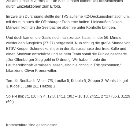
Zusammenspiel vermisste. Die Schuttertäler kamen fast ausschließlich
durch Einzelaktionen zum Erfolg.
Im zweiten Durchgang stellte der TVS auf eine 4:2-Deckungsformation um,
mit der nun auch die Offenburger Probleme hatten. Linksaußen Jakob
Marwein konnten die Seelbacher aber nie unter Kontrolle bringen.
Und doch kamen die Gäste nochmals zurück, hatten in der 56. Minute
wieder den Ausgleich (27:27) hergestellt. Nun schlug die große Stunde von
ETSV-Keeper Schendekehl, der in der Schlussphase drei freie Bälle und
einen Strafwurf entschärfte und seinem Team somit die Punkte bescherte.
„Der Offenburger Sieg geht in Ordnung. Wir haben heute die
Laufbereitschaft vermissen lassen, sind nie richtig in Tritt gekommen,“
bilanzierte Oliver Kronenwitter.
Tore für Seelbach: Vetter 7/3, Leufke 5, Köbele 5, Göpper 3, Wohlschlegel
3, Kloos 3, Eble 2/1, Herzog 1.
Spiel-Film: 7:1 (10.), 9:4, 12:8, 14:11 (30.) – 18:18, 24:21, 27:27 (56.), 31:29
(60.)
Kommentare sind geschlossen