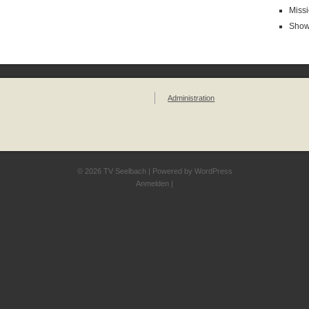
Missi
Show
Administration
© 2026 TV Seelbach | Powered by
WordPress
Anmelden
|