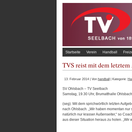
Startseite
Verein
Handball
Freiz
TVS reist mit dem letzte
13. Februar 2014 | Von
handball
| Kategorie:
Han
SV Ohlsbach – TV Seelbach
Samstag, 19.30 Uhr, Brumatthalle Ohlsbac
(seg). Mit dem sprichwörtlich letzten Aufg
nach Ohlsbach. „Wir haben momentan nur s
natürlich nur krasser Außenseiter,“ so Coac
aus dieser Situation heraus zu holen. „Wir 