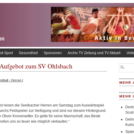
eit-Sport
Gesundheit
Sponsoren
Archiv TV Zeitung und TV Aktuell
Voll
m Aufgebot zum SV Ohlsbach
dball - Herren I
MEHR 
h
MEHR 
ebot reisen die Seelbacher Herren am Samstag zum Auswärtsspiel
Derby
echs Feldspieler zur Verfügung und sind vor diesem Hintergrund
Scutr
h Oliver Kronenwitter. Es gelte für seine Mannschaft, das Beste
Gelin
wollen uns so teuer wie möglich verkaufen.“
Kulis
Span