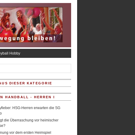
eyball Hobby
AUS DIESER KATEGORIE
IN HANDBALL - HERREN I
fieber: HSG-Herren erwarten die SG
o
gt die Überraschung vor heimischer
se?
nung vor dem ersten Heimspiel