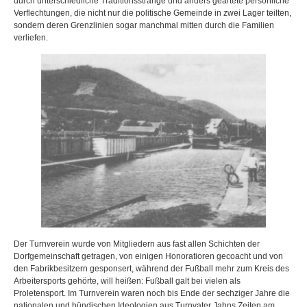
durch unterschiedliche Traditionsstränge und anders geartete persönliche
Verflechtungen, die nicht nur die politische Gemeinde in zwei Lager teilten,
sondern deren Grenzlinien sogar manchmal mitten durch die Familien
verliefen.
Der Turnverein wurde von Mitgliedern aus fast allen Schichten der
Dorfgemeinschaft getragen, von einigen Honoratioren gecoacht und von
den Fabrikbesitzern gesponsert, während der Fußball mehr zum Kreis des
Arbeitersports gehörte, will heißen: Fußball galt bei vielen als
Proletensport. Im Turnverein waren noch bis Ende der sechziger Jahre die
nationalen und bündischen Ideologien aus Turnvater Jahns Zeiten am