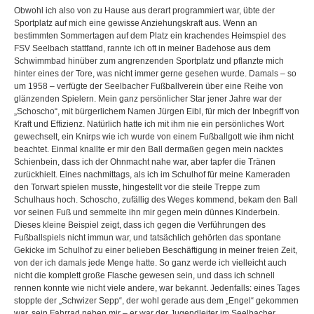
Obwohl ich also von zu Hause aus derart programmiert war, übte der
Sportplatz auf mich eine gewisse Anziehungskraft aus. Wenn an
bestimmten Sommertagen auf dem Platz ein krachendes Heimspiel des
FSV Seelbach stattfand, rannte ich oft in meiner Badehose aus dem
Schwimmbad hinüber zum angrenzenden Sportplatz und pflanzte mich
hinter eines der Tore, was nicht immer gerne gesehen wurde. Damals – so
um 1958 – verfügte der Seelbacher Fußballverein über eine Reihe von
glänzenden Spielern. Mein ganz persönlicher Star jener Jahre war der
„Schoscho“, mit bürgerlichem Namen Jürgen Eibl, für mich der Inbegriff von
Kraft und Effizienz. Natürlich hatte ich mit ihm nie ein persönliches Wort
gewechselt, ein Knirps wie ich wurde von einem Fußballgott wie ihm nicht
beachtet. Einmal knallte er mir den Ball dermaßen gegen mein nacktes
Schienbein, dass ich der Ohnmacht nahe war, aber tapfer die Tränen
zurückhielt. Eines nachmittags, als ich im Schulhof für meine Kameraden
den Torwart spielen musste, hingestellt vor die steile Treppe zum
Schulhaus hoch. Schoscho, zufällig des Weges kommend, bekam den Ball
vor seinen Fuß und semmelte ihn mir gegen mein dünnes Kinderbein.
Dieses kleine Beispiel zeigt, dass ich gegen die Verführungen des
Fußballspiels nicht immun war, und tatsächlich gehörten das spontane
Gekicke im Schulhof zu einer belieben Beschäftigung in meiner freien Zeit,
von der ich damals jede Menge hatte. So ganz werde ich vielleicht auch
nicht die komplett große Flasche gewesen sein, und dass ich schnell
rennen konnte wie nicht viele andere, war bekannt. Jedenfalls: eines Tages
stoppte der „Schwizer Sepp“, der wohl gerade aus dem „Engel“ gekommen
war, sein Fahrrad neben mir – er war der Jugendleiter im Seelbacher