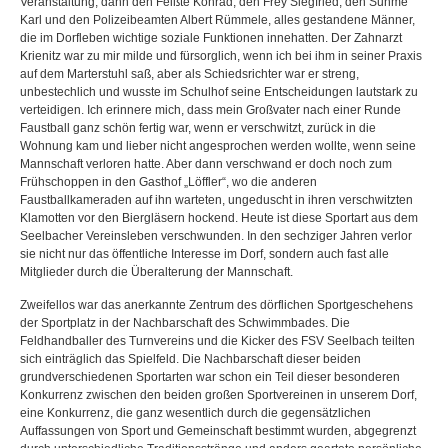
Veranstaltung, dann den Feißte Konrad, den Frey Siegfried, den Suhme
Karl und den Polizeibeamten Albert Rümmele, alles gestandene Männer,
die im Dorfleben wichtige soziale Funktionen innehatten. Der Zahnarzt
Krienitz war zu mir milde und fürsorglich, wenn ich bei ihm in seiner Praxis
auf dem Marterstuhl saß, aber als Schiedsrichter war er streng,
unbestechlich und wusste im Schulhof seine Entscheidungen lautstark zu
verteidigen. Ich erinnere mich, dass mein Großvater nach einer Runde
Faustball ganz schön fertig war, wenn er verschwitzt, zurück in die
Wohnung kam und lieber nicht angesprochen werden wollte, wenn seine
Mannschaft verloren hatte. Aber dann verschwand er doch noch zum
Frühschoppen in den Gasthof „Löffler“, wo die anderen
Faustballkameraden auf ihn warteten, ungeduscht in ihren verschwitzten
Klamotten vor den Biergläsern hockend. Heute ist diese Sportart aus dem
Seelbacher Vereinsleben verschwunden. In den sechziger Jahren verlor
sie nicht nur das öffentliche Interesse im Dorf, sondern auch fast alle
Mitglieder durch die Überalterung der Mannschaft.
Zweifellos war das anerkannte Zentrum des dörflichen Sportgeschehens
der Sportplatz in der Nachbarschaft des Schwimmbades. Die
Feldhandballer des Turnvereins und die Kicker des FSV Seelbach teilten
sich einträglich das Spielfeld. Die Nachbarschaft dieser beiden
grundverschiedenen Sportarten war schon ein Teil dieser besonderen
Konkurrenz zwischen den beiden großen Sportvereinen in unserem Dorf,
eine Konkurrenz, die ganz wesentlich durch die gegensätzlichen
Auffassungen von Sport und Gemeinschaft bestimmt wurden, abgegrenzt