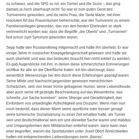
zu schwarz, und die SPD zu rot, ein Turner und die Sozis – das ging
damals ja noch überhaupt nicht. So war er zum guten Geist des
Turnvereins geworden; und da seine Frau, die Tante Marie, mit ihrer
resoluten Art das Frauenturnen beherrschte, war der Turnverein zu einem
Familienanliegen geworden, das von den beiden Eheleuten so stark
verinnerlicht worden war, dass die Begriffe „die Oberts“ und „Turnverein“
fast schon zum Synonym geworden waren.
Sepp hatte den Russlandkrieg mitgemacht und hatte ihn überlebt. Er war
einige Jahre in russischer Kriegsgefangenschaft gewesen und hatte sie
auch überlebt, und was das bedeutet, braucht hier nicht erklärt zu werden.
Es gab Augenblicke mit ihm, in denen diese schmerzlichen Erinnerungen
sichtbar für alle an die Oberfläche traten. Ich bin überzeugt, dass
wesentlich Wesenszüge bei ihm durch diese Erfahrungen geprägt waren.
Seine Milde und Nachsicht gegenüber gewissen menschlichen
Schwächen, sein von leiser Ironie getragener Humor, seine Lebensfreude,
aber auch seine oft gezeigte Beschränkung auf das Wesentliche, das
schnelle „zur Sache kommen“, seine Strenge und Geradlinigkeit, das
Einfordern von unbedingter Aufrichtigkeit und Disziplin. Wenn man nun
noch bedenkt, dass dieser Mann seine sportliche oder besser gesagt:
seine turnerische Sozialisierung zu einer Zeit erhalten hatte, als Turner
sein und deutschnational sein ein und dieselbe Sache waren und Habitus
und Umgangsformen dem Militärischen entlehnt waren, dann kann man
eher begreifen, warum die Sportstunden unter Josef Obert Ähnlichkeiten
hatten mit entsprechenden Leibesübungen beim „Barras“.