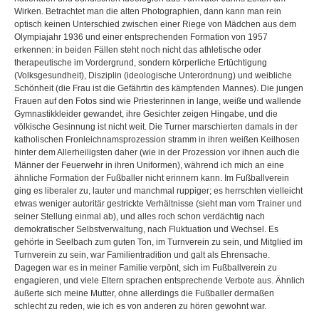
Wirken. Betrachtet man die alten Photographien, dann kann man rein
optisch keinen Unterschied zwischen einer Riege von Mädchen aus dem
Olympiajahr 1936 und einer entsprechenden Formation von 1957
erkennen: in beiden Fällen steht noch nicht das athletische oder
therapeutische im Vordergrund, sondern körperliche Ertüchtigung
(Volksgesundheit), Disziplin (ideologische Unterordnung) und weibliche
Schönheit (die Frau ist die Gefährtin des kämpfenden Mannes). Die jungen
Frauen auf den Fotos sind wie Priesterinnen in lange, weiße und wallende
Gymnastikkleider gewandet, ihre Gesichter zeigen Hingabe, und die
völkische Gesinnung ist nicht weit. Die Turner marschierten damals in der
katholischen Fronleichnamsprozession stramm in ihren weißen Keilhosen
hinter dem Allerheiligsten daher (wie in der Prozession vor ihnen auch die
Männer der Feuerwehr in ihren Uniformen), während ich mich an eine
ähnliche Formation der Fußballer nicht erinnern kann. Im Fußballverein
ging es liberaler zu, lauter und manchmal ruppiger; es herrschten vielleicht
etwas weniger autoritär gestrickte Verhältnisse (sieht man vom Trainer und
seiner Stellung einmal ab), und alles roch schon verdächtig nach
demokratischer Selbstverwaltung, nach Fluktuation und Wechsel. Es
gehörte in Seelbach zum guten Ton, im Turnverein zu sein, und Mitglied im
Turnverein zu sein, war Familientradition und galt als Ehrensache.
Dagegen war es in meiner Familie verpönt, sich im Fußballverein zu
engagieren, und viele Eltern sprachen entsprechende Verbote aus. Ähnlich
äußerte sich meine Mutter, ohne allerdings die Fußballer dermaßen
schlecht zu reden, wie ich es von anderen zu hören gewohnt war.