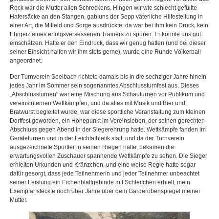
Reck war die Mutter allen Schreckens. Hingen wir wie schlecht gefüllte
Hafersäcke an den Stangen, gab uns der Sepp väterliche Hilfestellung in
einer Art, die Mitleid und Sorge ausdrückte; da war bei ihm kein Druck, kein
Ehrgeiz eines erfolgsversessenen Trainers zu spüren. Er konnte uns gut
einschätzen. Hatte er den Eindruck, dass wir genug hatten (und bei dieser
seiner Einsicht halfen wir ihm stets gerne), wurde eine Runde Völkerball
angeordnet.
Der Turnverein Seelbach richtete damals bis in die sechziger Jahre hinein
jedes Jahr im Sommer sein sogenanntes Abschlussturnfest aus. Dieses
„Abschlussturnen“ war eine Mischung aus Schauturnen vor Publikum und
vereinsinternen Wettkämpfen, und da alles mit Musik und Bier und
Bratwurst begleitet wurde, war diese sportliche Veranstaltung zum kleinen
Dorffest geworden, ein Höhepunkt im Vereinsleben, der seinen gerechten
Abschluss gegen Abend in der Siegerehrung hatte. Wettkämpfe fanden im
Geräteturnen und in der Leichtathletik statt, und da der Turnverein
ausgezeichnete Sportler in seinen Riegen hatte, bekamen die
erwartungsvollen Zuschauer spannende Wettkämpfe zu sehen. Die Sieger
erhielten Urkunden und Kränzchen, und eine weise Regie hatte sogar
dafür gesorgt, dass jede Teilnehmerin und jeder Teilnehmer unbeachtet
seiner Leistung ein Eichenblattgebinde mit Schleifchen erhielt, mein
Exemplar steckte noch über Jahre über dem Garderobenspiegel meiner
Mutter.