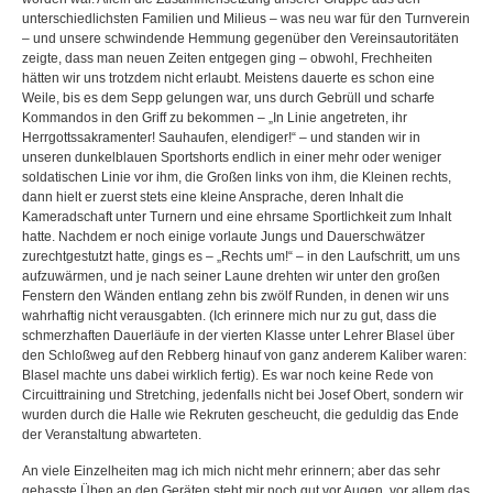
unterschiedlichsten Familien und Milieus – was neu war für den Turnverein
– und unsere schwindende Hemmung gegenüber den Vereinsautoritäten
zeigte, dass man neuen Zeiten entgegen ging – obwohl, Frechheiten
hätten wir uns trotzdem nicht erlaubt. Meistens dauerte es schon eine
Weile, bis es dem Sepp gelungen war, uns durch Gebrüll und scharfe
Kommandos in den Griff zu bekommen – „In Linie angetreten, ihr
Herrgottssakramenter! Sauhaufen, elendiger!“ – und standen wir in
unseren dunkelblauen Sportshorts endlich in einer mehr oder weniger
soldatischen Linie vor ihm, die Großen links von ihm, die Kleinen rechts,
dann hielt er zuerst stets eine kleine Ansprache, deren Inhalt die
Kameradschaft unter Turnern und eine ehrsame Sportlichkeit zum Inhalt
hatte. Nachdem er noch einige vorlaute Jungs und Dauerschwätzer
zurechtgestutzt hatte, gings es – „Rechts um!“ – in den Laufschritt, um uns
aufzuwärmen, und je nach seiner Laune drehten wir unter den großen
Fenstern den Wänden entlang zehn bis zwölf Runden, in denen wir uns
wahrhaftig nicht verausgabten. (Ich erinnere mich nur zu gut, dass die
schmerzhaften Dauerläufe in der vierten Klasse unter Lehrer Blasel über
den Schloßweg auf den Rebberg hinauf von ganz anderem Kaliber waren:
Blasel machte uns dabei wirklich fertig). Es war noch keine Rede von
Circuittraining und Stretching, jedenfalls nicht bei Josef Obert, sondern wir
wurden durch die Halle wie Rekruten gescheucht, die geduldig das Ende
der Veranstaltung abwarteten.
An viele Einzelheiten mag ich mich nicht mehr erinnern; aber das sehr
gehasste Üben an den Geräten steht mir noch gut vor Augen, vor allem das