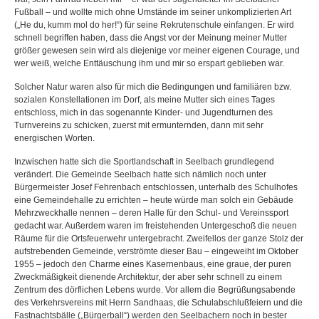
Fußball – und wollte mich ohne Umstände im seiner unkomplizierten Art
(„He du, kumm mol do her!“) für seine Rekrutenschule einfangen. Er wird
schnell begriffen haben, dass die Angst vor der Meinung meiner Mutter
größer gewesen sein wird als diejenige vor meiner eigenen Courage, und
wer weiß, welche Enttäuschung ihm und mir so erspart geblieben war.
Solcher Natur waren also für mich die Bedingungen und familiären bzw.
sozialen Konstellationen im Dorf, als meine Mutter sich eines Tages
entschloss, mich in das sogenannte Kinder- und Jugendturnen des
Turnvereins zu schicken, zuerst mit ermunternden, dann mit sehr
energischen Worten.
Inzwischen hatte sich die Sportlandschaft in Seelbach grundlegend
verändert. Die Gemeinde Seelbach hatte sich nämlich noch unter
Bürgermeister Josef Fehrenbach entschlossen, unterhalb des Schulhofes
eine Gemeindehalle zu errichten – heute würde man solch ein Gebäude
Mehrzweckhalle nennen – deren Halle für den Schul- und Vereinssport
gedacht war. Außerdem waren im freistehenden Untergeschoß die neuen
Räume für die Ortsfeuerwehr untergebracht. Zweifellos der ganze Stolz der
aufstrebenden Gemeinde, verströmte dieser Bau – eingeweiht im Oktober
1955 – jedoch den Charme eines Kasernenbaus, eine graue, der puren
Zweckmäßigkeit dienende Architektur, der aber sehr schnell zu einem
Zentrum des dörflichen Lebens wurde. Vor allem die Begrüßungsabende
des Verkehrsvereins mit Herrn Sandhaas, die Schulabschlußfeiern und die
Fastnachtsbälle („Bürgerball“) werden den Seelbachern noch in bester