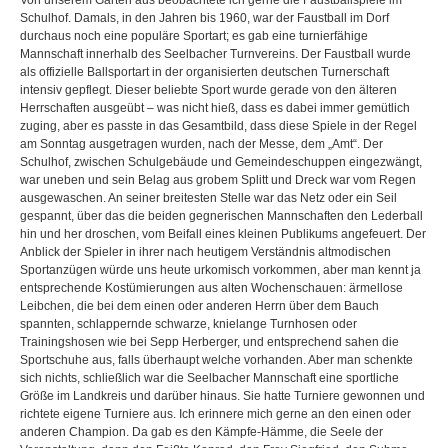
Von unserem Garten aus beobachtete ich gerne die Faustballspiele im
Schulhof. Damals, in den Jahren bis 1960, war der Faustball im Dorf
durchaus noch eine populäre Sportart; es gab eine turnierfähige
Mannschaft innerhalb des Seelbacher Turnvereins. Der Faustball wurde
als offizielle Ballsportart in der organisierten deutschen Turnerschaft
intensiv gepflegt. Dieser beliebte Sport wurde gerade von den älteren
Herrschaften ausgeübt – was nicht hieß, dass es dabei immer gemütlich
zuging, aber es passte in das Gesamtbild, dass diese Spiele in der Regel
am Sonntag ausgetragen wurden, nach der Messe, dem „Amt“. Der
Schulhof, zwischen Schulgebäude und Gemeindeschuppen eingezwängt,
war uneben und sein Belag aus grobem Splitt und Dreck war vom Regen
ausgewaschen. An seiner breitesten Stelle war das Netz oder ein Seil
gespannt, über das die beiden gegnerischen Mannschaften den Lederball
hin und her droschen, vom Beifall eines kleinen Publikums angefeuert. Der
Anblick der Spieler in ihrer nach heutigem Verständnis altmodischen
Sportanzügen würde uns heute urkomisch vorkommen, aber man kennt ja
entsprechende Kostümierungen aus alten Wochenschauen: ärmellose
Leibchen, die bei dem einen oder anderen Herrn über dem Bauch
spannten, schlappernde schwarze, knielange Turnhosen oder
Trainingshosen wie bei Sepp Herberger, und entsprechend sahen die
Sportschuhe aus, falls überhaupt welche vorhanden. Aber man schenkte
sich nichts, schließlich war die Seelbacher Mannschaft eine sportliche
Größe im Landkreis und darüber hinaus. Sie hatte Turniere gewonnen und
richtete eigene Turniere aus. Ich erinnere mich gerne an den einen oder
anderen Champion. Da gab es den Kämpfe-Hämme, die Seele der