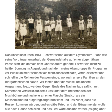
Das Abschlussturnen 1961 – ich war schon auf dem Gymnasium – fand wie
seine Vorgänger unterhalb der Gemeindehalle auf einer abgemähten
Wiese statt, die damals dem Obertsbauern gehörte. Es war ein nicht zu
heißer Sonntag im August, und nachdem meine Altersgruppe ihr Programm
vor Publikum mehr schlecht als recht absolviert hatte, verdrückten wir uns
schnell in die Reihen der Festgemeinde, wo auch unsere Familien an den
Biergartentischen saßen. Wir tobten über die Wiese, um unsere
Anspannung loszuwerden. Gegen Ende des Nachmittags saß ich mit
Kameraden versteckt auf dem Gras unter dem Bretterboden der
Musikbühne und nuckelte an einer Flasche Sinalco, als ein
Klassenkamerad aufgeregt angerannt kam und uns zurief, dass die
Russen kommen würden, und es gäbe Krieg, und der Bürgermeister wolle
alle nach Hause schicken und das Fest wäre aus und vorbei (es ging aber