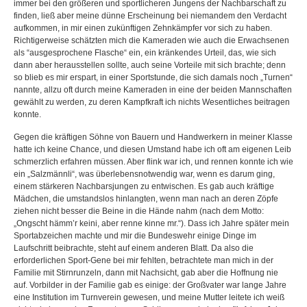
immer bei den größeren und sportlicheren Jungens der Nachbarschaft zu
finden, ließ aber meine dünne Erscheinung bei niemandem den Verdacht
aufkommen, in mir einen zukünftigen Zehnkämpfer vor sich zu haben.
Richtigerweise schätzten mich die Kameraden wie auch die Erwachsenen
als “ausgesprochene Flasche“ ein, ein kränkendes Urteil, das, wie sich
dann aber herausstellen sollte, auch seine Vorteile mit sich brachte; denn
so blieb es mir erspart, in einer Sportstunde, die sich damals noch „Turnen“
nannte, allzu oft durch meine Kameraden in eine der beiden Mannschaften
gewählt zu werden, zu deren Kampfkraft ich nichts Wesentliches beitragen
konnte.
Gegen die kräftigen Söhne von Bauern und Handwerkern in meiner Klasse
hatte ich keine Chance, und diesen Umstand habe ich oft am eigenen Leib
schmerzlich erfahren müssen. Aber flink war ich, und rennen konnte ich wie
ein „Salzmännli“, was überlebensnotwendig war, wenn es darum ging,
einem stärkeren Nachbarsjungen zu entwischen. Es gab auch kräftige
Mädchen, die umstandslos hinlangten, wenn man nach an deren Zöpfe
ziehen nicht besser die Beine in die Hände nahm (nach dem Motto:
„Ongscht hämm’r keini, aber renne kinne mr.“). Dass ich Jahre später mein
Sportabzeichen machte und mir die Bundeswehr einige Dinge im
Laufschritt beibrachte, steht auf einem anderen Blatt. Da also die
erforderlichen Sport-Gene bei mir fehlten, betrachtete man mich in der
Familie mit Stirnrunzeln, dann mit Nachsicht, gab aber die Hoffnung nie
auf. Vorbilder in der Familie gab es einige: der Großvater war lange Jahre
eine Institution im Turnverein gewesen, und meine Mutter leitete ich weiß