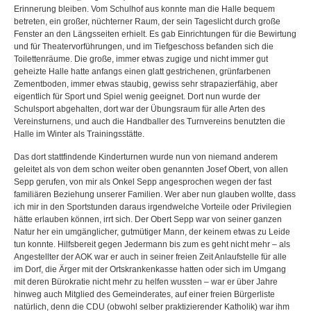
Erinnerung bleiben. Vom Schulhof aus konnte man die Halle bequem
betreten, ein großer, nüchterner Raum, der sein Tageslicht durch große
Fenster an den Längsseiten erhielt. Es gab Einrichtungen für die Bewirtung
und für Theatervorführungen, und im Tiefgeschoss befanden sich die
Toilettenräume. Die große, immer etwas zugige und nicht immer gut
geheizte Halle hatte anfangs einen glatt gestrichenen, grünfarbenen
Zementboden, immer etwas staubig, gewiss sehr strapazierfähig, aber
eigentlich für Sport und Spiel wenig geeignet. Dort nun wurde der
Schulsport abgehalten, dort war der Übungsraum für alle Arten des
Vereinsturnens, und auch die Handballer des Turnvereins benutzten die
Halle im Winter als Trainingsstätte.
Das dort stattfindende Kinderturnen wurde nun von niemand anderem
geleitet als von dem schon weiter oben genannten Josef Obert, von allen
Sepp gerufen, von mir als Onkel Sepp angesprochen wegen der fast
familiären Beziehung unserer Familien. Wer aber nun glauben wollte, dass
ich mir in den Sportstunden daraus irgendwelche Vorteile oder Privilegien
hätte erlauben können, irrt sich. Der Obert Sepp war von seiner ganzen
Natur her ein umgänglicher, gutmütiger Mann, der keinem etwas zu Leide
tun konnte. Hilfsbereit gegen Jedermann bis zum es geht nicht mehr – als
Angestellter der AOK war er auch in seiner freien Zeit Anlaufstelle für alle
im Dorf, die Ärger mit der Ortskrankenkasse hatten oder sich im Umgang
mit deren Bürokratie nicht mehr zu helfen wussten – war er über Jahre
hinweg auch Mitglied des Gemeinderates, auf einer freien Bürgerliste
natürlich, denn die CDU (obwohl selber praktizierender Katholik) war ihm