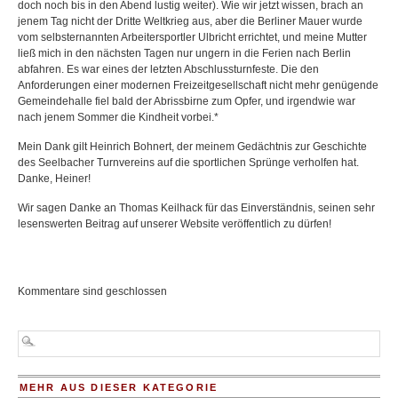
doch noch bis in den Abend lustig weiter). Wie wir jetzt wissen, brach an
jenem Tag nicht der Dritte Weltkrieg aus, aber die Berliner Mauer wurde
vom selbsternannten Arbeitersportler Ulbricht errichtet, und meine Mutter
ließ mich in den nächsten Tagen nur ungern in die Ferien nach Berlin
abfahren. Es war eines der letzten Abschlussturnfeste. Die den
Anforderungen einer modernen Freizeitgesellschaft nicht mehr genügende
Gemeindehalle fiel bald der Abrissbirne zum Opfer, und irgendwie war
nach jenem Sommer die Kindheit vorbei.*
Mein Dank gilt Heinrich Bohnert, der meinem Gedächtnis zur Geschichte
des Seelbacher Turnvereins auf die sportlichen Sprünge verholfen hat.
Danke, Heiner!
Wir sagen Danke an Thomas Keilhack für das Einverständnis, seinen sehr
lesenswerten Beitrag auf unserer Website veröffentlich zu dürfen!
Kommentare sind geschlossen
MEHR AUS DIESER KATEGORIE