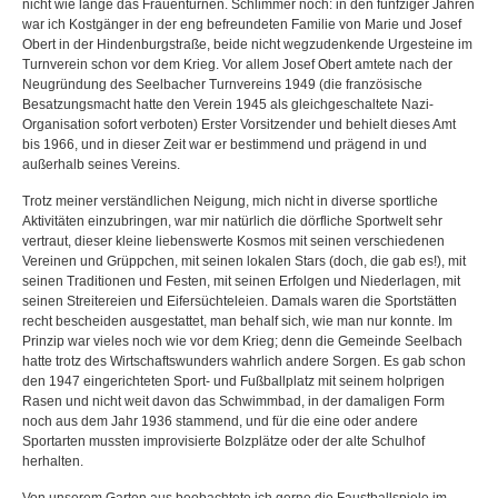
nicht wie lange das Frauenturnen. Schlimmer noch: in den fünfziger Jahren
war ich Kostgänger in der eng befreundeten Familie von Marie und Josef
Obert in der Hindenburgstraße, beide nicht wegzudenkende Urgesteine im
Turnverein schon vor dem Krieg. Vor allem Josef Obert amtete nach der
Neugründung des Seelbacher Turnvereins 1949 (die französische
Besatzungsmacht hatte den Verein 1945 als gleichgeschaltete Nazi-
Organisation sofort verboten) Erster Vorsitzender und behielt dieses Amt
bis 1966, und in dieser Zeit war er bestimmend und prägend in und
außerhalb seines Vereins.
Trotz meiner verständlichen Neigung, mich nicht in diverse sportliche
Aktivitäten einzubringen, war mir natürlich die dörfliche Sportwelt sehr
vertraut, dieser kleine liebenswerte Kosmos mit seinen verschiedenen
Vereinen und Grüppchen, mit seinen lokalen Stars (doch, die gab es!), mit
seinen Traditionen und Festen, mit seinen Erfolgen und Niederlagen, mit
seinen Streitereien und Eifersüchteleien. Damals waren die Sportstätten
recht bescheiden ausgestattet, man behalf sich, wie man nur konnte. Im
Prinzip war vieles noch wie vor dem Krieg; denn die Gemeinde Seelbach
hatte trotz des Wirtschaftswunders wahrlich andere Sorgen. Es gab schon
den 1947 eingerichteten Sport- und Fußballplatz mit seinem holprigen
Rasen und nicht weit davon das Schwimmbad, in der damaligen Form
noch aus dem Jahr 1936 stammend, und für die eine oder andere
Sportarten mussten improvisierte Bolzplätze oder der alte Schulhof
herhalten.